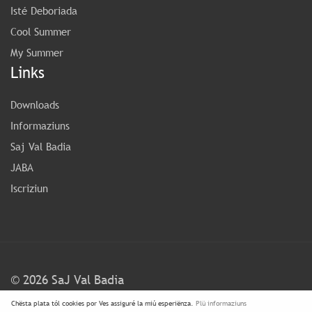
Isté Deboriada
Cool Summer
My Summer
Links
Downloads
Informaziuns
Saj Val Badia
JABA
Iscriziun
©
2026 SaJ Val Badia
Chësta plata tól cookies por Ves assiguré la miú esperiënza.
Plü informaziuns
FAQ
Condiziuns y Privacy