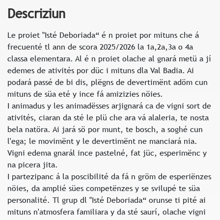
Descriziun
Le proiet "Isté Deboriada“ é n proiet por mituns che á
frecuenté tl ann de scora 2025/2026 la 1a,2a,3a o 4a
classa elementara. Al é n proiet olache al gnará metü a jí
edemes de ativités por düc i mituns dla Val Badia. Ai
podará passé de bi dis, plëgns de devertimënt adöm cun
mituns de süa eté y ince fá amizizies nöies.
I animadus y les animadësses arjignará ca de vigni sort de
ativités, ciaran da sté le plü che ara vá alaleria, te nosta
bela natöra. Ai jará sö por munt, te bosch, a soghé cun
l'ega; le movimënt y le devertimënt ne manciará nia.
Vigni edema gnarál ince pastelné, fat jüc, esperimënc y
na picera jita.
I partezipanc á la poscibilité da fá n gröm de esperiënzes
nöies, da amplié sües competënzes y se svilupé te süa
personalité. Tl grup dl "Isté Deboriada“ orunse ti pité ai
mituns n'atmosfera familiara y da sté saurí, olache vigni