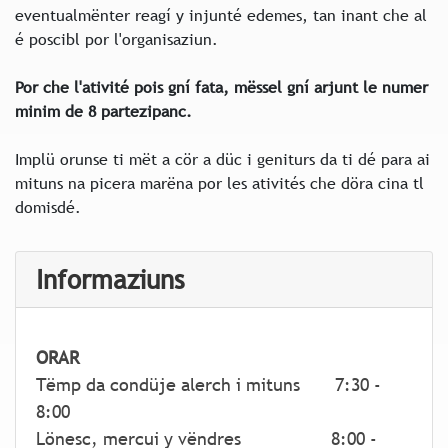
eventualmënter reagí y injunté edemes, tan inant che al
é poscibl por l'organisaziun.
Por che l'ativité pois gní fata, mëssel gní arjunt le numer
minim de 8 partezipanc.
Implü orunse ti mët a cör a düc i geniturs da ti dé para ai
mituns na picera marëna por les ativités che döra cina tl
domisdé.
Informaziuns
ORAR
Tëmp da condüje alerch i mituns 7:30 -
8:00
Lönesc, mercui y vëndres 8:00 -