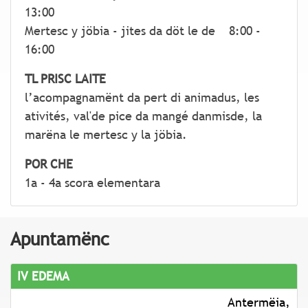
13:00
Mertesc y jöbia - jites da döt le de 8:00 -
16:00
TL PRISC LAITE
l’acompagnamënt da pert di animadus, les
ativités, val'de pice da mangé danmisde, la
marëna le mertesc y la jöbia.
POR CHE
1a - 4a scora elementara
Apuntamënc
IV EDEMA
Antermëia,