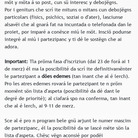
möt y möta á so post, cun sü interesc y debojëgns.
Por i geniturs che scrí ite mituns o mitans cun debojëgns
particolars (fisics, psichics, soziai o d'ater), lasciunse
alsavëi che al gnará fat na incuntada o telefonada dan le
proiet, por imparé a conësce miú le möt. Insciö podunse
integré al miú i partezipanc y ti dé le sostëgn che ai
adora.
Important:
Tla pröma fasa d'iscriziun (dai 23 de forá ai 1
de merz) él ma la poscibilité da scrí ite definitivamënter
le partezipant a
döes edemes
(tan inant che al é lerch).
Pro les atres edemes rovará le partezipant te n pröm
momënt sön lista d'aspeta (poscibilité da dé dant le
degré de priorité); al ciafará spo na conferma, tan inant
che al é lerch, ai 9-11 de merz.
Sce al é pro n program bele gnü arjunt le numer mascim
de partezipanc, él la poscibilité da se lascé mëte sön la
lista d'aspeta. Chësc vëgn aconsié por podëi