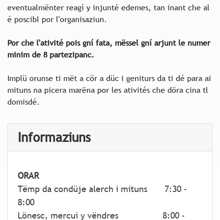
eventualmënter reagí y injunté edemes, tan inant che al
é poscibl por l'organisaziun.
Por che l'ativité pois gní fata, mëssel gní arjunt le numer
minim de 8 partezipanc.
Implü orunse ti mët a cör a düc i geniturs da ti dé para ai
mituns na picera marëna por les ativités che döra cina tl
domisdé.
Informaziuns
ORAR
Tëmp da condüje alerch i mituns 7:30 -
8:00
Lönesc, mercui y vëndres 8:00 -