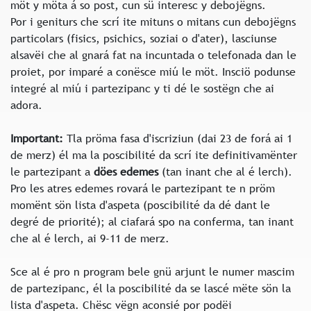
möt y möta á so post, cun sü interesc y debojëgns.
Por i geniturs che scrí ite mituns o mitans cun debojëgns
particolars (fisics, psichics, soziai o d'ater), lasciunse
alsavëi che al gnará fat na incuntada o telefonada dan le
proiet, por imparé a conësce miú le möt. Insciö podunse
integré al miú i partezipanc y ti dé le sostëgn che ai
adora.
Important:
Tla pröma fasa d'iscriziun (dai 23 de forá ai 1
de merz) él ma la poscibilité da scrí ite definitivamënter
le partezipant a
döes edemes
(tan inant che al é lerch).
Pro les atres edemes rovará le partezipant te n pröm
momënt sön lista d'aspeta (poscibilité da dé dant le
degré de priorité); al ciafará spo na conferma, tan inant
che al é lerch, ai 9-11 de merz.
Sce al é pro n program bele gnü arjunt le numer mascim
de partezipanc, él la poscibilité da se lascé mëte sön la
lista d'aspeta. Chësc vëgn aconsié por podëi