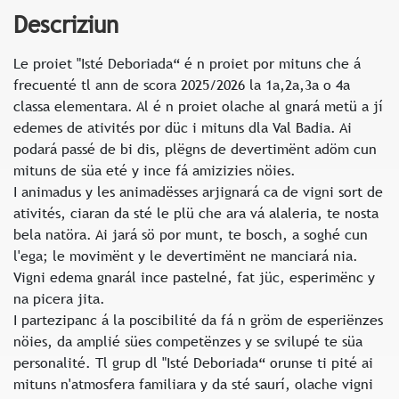
Descriziun
Le proiet "Isté Deboriada“ é n proiet por mituns che á
frecuenté tl ann de scora 2025/2026 la 1a,2a,3a o 4a
classa elementara. Al é n proiet olache al gnará metü a jí
edemes de ativités por düc i mituns dla Val Badia. Ai
podará passé de bi dis, plëgns de devertimënt adöm cun
mituns de süa eté y ince fá amizizies nöies.
I animadus y les animadësses arjignará ca de vigni sort de
ativités, ciaran da sté le plü che ara vá alaleria, te nosta
bela natöra. Ai jará sö por munt, te bosch, a soghé cun
l'ega; le movimënt y le devertimënt ne manciará nia.
Vigni edema gnarál ince pastelné, fat jüc, esperimënc y
na picera jita.
I partezipanc á la poscibilité da fá n gröm de esperiënzes
nöies, da amplié sües competënzes y se svilupé te süa
personalité. Tl grup dl "Isté Deboriada“ orunse ti pité ai
mituns n'atmosfera familiara y da sté saurí, olache vigni