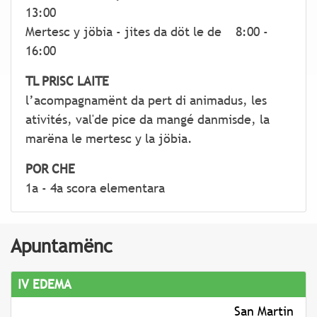
13:00
Mertesc y jöbia - jites da döt le de 8:00 -
16:00
TL PRISC LAITE
l’acompagnamënt da pert di animadus, les
ativités, val'de pice da mangé danmisde, la
marëna le mertesc y la jöbia.
POR CHE
1a - 4a scora elementara
Apuntamënc
IV EDEMA
San Martin