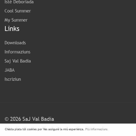
Isté Deboriada
Cool Summer
My Summer
Links
Downloads
Informaziuns
Saj Val Badia
JABA
Iscriziun
©
2026 SaJ Val Badia
Chësta plata tól cookies por Ves assiguré la miú esperiënza.
Plü informaziuns
FAQ
Condiziuns y Privacy