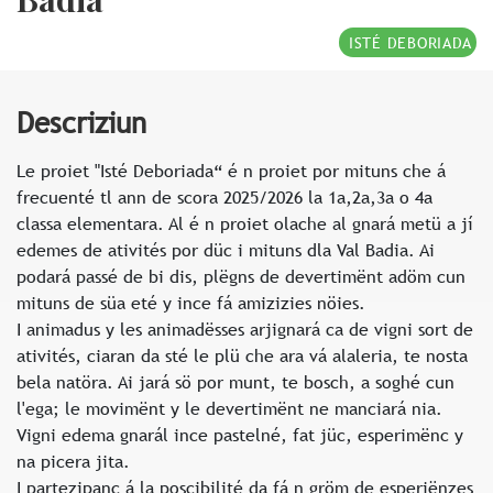
ISTÉ DEBORIADA
Descriziun
Le proiet "Isté Deboriada“ é n proiet por mituns che á
frecuenté tl ann de scora 2025/2026 la 1a,2a,3a o 4a
classa elementara. Al é n proiet olache al gnará metü a jí
edemes de ativités por düc i mituns dla Val Badia. Ai
podará passé de bi dis, plëgns de devertimënt adöm cun
mituns de süa eté y ince fá amizizies nöies.
I animadus y les animadësses arjignará ca de vigni sort de
ativités, ciaran da sté le plü che ara vá alaleria, te nosta
bela natöra. Ai jará sö por munt, te bosch, a soghé cun
l'ega; le movimënt y le devertimënt ne manciará nia.
Vigni edema gnarál ince pastelné, fat jüc, esperimënc y
na picera jita.
I partezipanc á la poscibilité da fá n gröm de esperiënzes