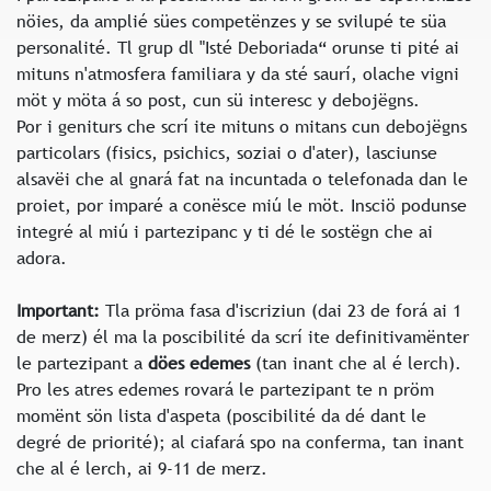
nöies, da amplié sües competënzes y se svilupé te süa
personalité. Tl grup dl "Isté Deboriada“ orunse ti pité ai
mituns n'atmosfera familiara y da sté saurí, olache vigni
möt y möta á so post, cun sü interesc y debojëgns.
Por i geniturs che scrí ite mituns o mitans cun debojëgns
particolars (fisics, psichics, soziai o d'ater), lasciunse
alsavëi che al gnará fat na incuntada o telefonada dan le
proiet, por imparé a conësce miú le möt. Insciö podunse
integré al miú i partezipanc y ti dé le sostëgn che ai
adora.
Important:
Tla pröma fasa d'iscriziun (dai 23 de forá ai 1
de merz) él ma la poscibilité da scrí ite definitivamënter
le partezipant a
döes edemes
(tan inant che al é lerch).
Pro les atres edemes rovará le partezipant te n pröm
momënt sön lista d'aspeta (poscibilité da dé dant le
degré de priorité); al ciafará spo na conferma, tan inant
che al é lerch, ai 9-11 de merz.