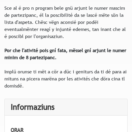
Sce al é pro n program bele gnü arjunt le numer mascim
de partezipanc, él la poscibilité da se lascé mëte sön la
lista d'aspeta. Chësc vëgn aconsié por podëi
eventualmënter reagí y injunté edemes, tan inant che al
é poscibl por l'organisaziun.
Por che l'ativité pois gní fata, mëssel gní arjunt le numer
minim de 8 partezipanc.
Implü orunse ti mët a cör a düc i geniturs da ti dé para ai
mituns na picera marëna por les ativités che döra cina tl
domisdé.
Informaziuns
ORAR