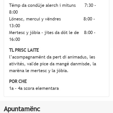
Tëmp da condüje alerch i mituns 7:30 -
8:00
Lönesc, mercui y vëndres 8:00 -
13:00
Mertesc y jöbia - jites da döt le de 8:00 -
16:00
TL PRISC LAITE
l’acompagnamënt da pert di animadus, les
ativités, val'de pice da mangé danmisde, la
marëna le mertesc y la jöbia.
POR CHE
1a - 4a scora elementara
Apuntamënc