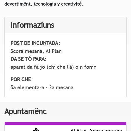
devertimënt, tecnologia y creativité.
Informaziuns
POST DE INCUNTADA:
Scora mesana, Al Plan
DA SE TÓ PARA:
aparat da fá jö (chi che l'á) o n fonin
POR CHE
5a elementara - 2a mesana
Apuntamënc
Al Plan, Scora mesana