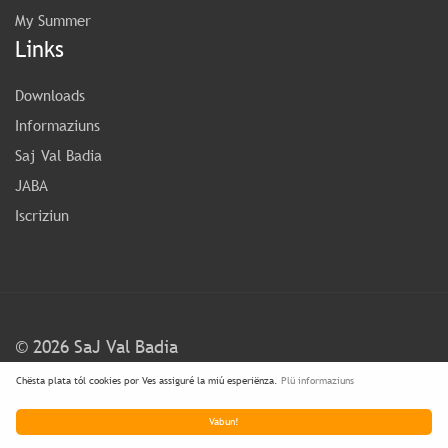
My Summer
Links
Downloads
Informaziuns
Saj Val Badia
JABA
Iscriziun
©
2026 SaJ Val Badia
Chësta plata tól cookies por Ves assiguré la miú esperiënza.
Plü informaziuns
FAQ
Condiziuns y Privacy
Vabun!