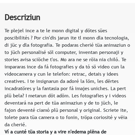
Descriziun
Te plejel ince a te le monn digital y dötes sües
poscibilités ? Por cin'dis jarun ite tl monn dla tecnologia,
di jüc y dla fotografia. Te podaras cherié tüa animaziun o
to jüch personalisé söl computer, inventan personaji y
stories avisa sciöche t'os. Mo ara ne se röia nia chiló. Te
impararas ince da fá fotografies y da tó sö video cun la
videocamera y cun le telefon: retrac, detais y idees
creatives. I te insignarun da adoré la löm, les dërtes
incadratöres y la fantasia por fá imajes uniches. La pert
plü bela? I metarun döt adöm. Les fotografies y i videos
deventará na pert de tüa animaziun y de to jüch, le
fajon deventé ciamó plü personal y original. Scriete ite,
tolete para tüa camera o to fonin, tröpa coriosité y vëia
da cherié.
Ví a cunté tüa storia y a vire n'edema plëna de