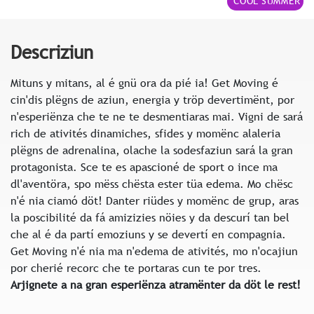
COOL SUMMER
Descriziun
Mituns y mitans, al é gnü ora da pié ia! Get Moving é
cin'dis plëgns de aziun, energia y tröp devertimënt, por
n'esperiënza che te ne te desmentiaras mai. Vigni de sará
rich de ativités dinamiches, sfides y momënc alaleria
plëgns de adrenalina, olache la sodesfaziun sará la gran
protagonista. Sce te es apascioné de sport o ince ma
dl'aventöra, spo mëss chësta ester tüa edema. Mo chësc
n'é nia ciamó döt! Danter riüdes y momënc de grup, aras
la poscibilité da fá amizizies nöies y da descurí tan bel
che al é da partí emoziuns y se devertí en compagnia.
Get Moving n'é nia ma n'edema de ativités, mo n'ocajiun
por cherié recorc che te portaras cun te por tres.
Arjignete a na gran esperiënza atramënter da döt le rest!