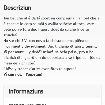
Descriziun
Tan bel che al é da fá sport en compagnia! Tan bel che al
é canche le corp se möi y assüia sciöche al toca. Aste
bele porvé fora düc i sporc sides da su che ince te
scuadra?
No sté chit! Ví cun nos a fa chësta edema plëna de
movimënt y devertimënt. Jüc tl ciamp dl sport, tennis,
sö por munt … y dedô? Relax! Na bela palsa, pro n bel
picnich dlungia rü o n de deboriada a se tripé cun jüc da
mësa de vigni corú.
Chësc y tröpes d'atres aventöres te aspeta!
Ví cun nos, i t'aspetun!
Informaziuns