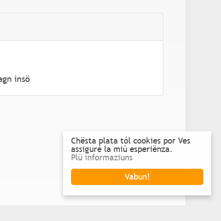
agn insö
Chësta plata tól cookies por Ves
assiguré la miú esperiënza.
Plü informaziuns
Vabun!