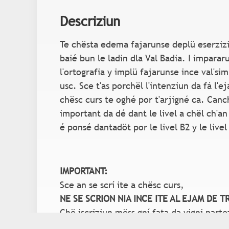
Descriziun
Te chësta edema fajarunse deplü eserzizi
baié bun le ladin dla Val Badia. I imparar
l'ortografia y implü fajarunse ince val'sim
usc. Sce t'as porchël l'intenziun da fá l'e
chësc curs te oghé por t'arjigné ca. Canche
important da dé dant le livel a chël ch'an 
é ponsé dantadöt por le livel B2 y le livel
IMPORTANT:
Sce an se scrí ite a chësc curs,
NE SE SCRION NIA INCE ITE AL EJAM DE T
Chë iscriziun mëss gní fata da vigni parte
internet:
www.provinz.bz.it
.