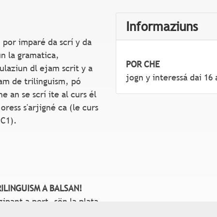
Informaziuns
 por imparé da scrí y da
un la gramatica,
POR CHE
ulaziun dl ejam scrit y a
jogn y interessá dai 16 
jam de trilinguism, pó
 an se scrí ite al curs él
oress s'arjigné ca (le curs
 C1).
RILINGUISM A BALSAN!
zipant a pert, sön la plata