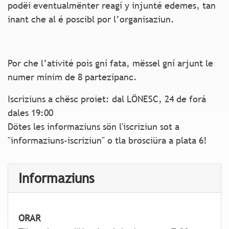
podëi eventualmënter reagí y injunté edemes, tan
inant che al é poscibl por l’organisaziun.
Por che l’ativité pois gní fata, mëssel gní arjunt le
numer minim de 8 partezipanc.
Iscriziuns a chësc proiet: dal LÖNESC, 24 de forá
dales 19:00
Dötes les informaziuns sön l'iscriziun sot a
"informaziuns-iscriziun" o tla brosciüra a plata 6!
Informaziuns
ORAR