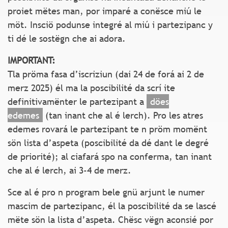
proiet mëtes man, por imparé a conësce miú le
möt. Insciö podunse integré al miú i partezipanc y
ti dé le sostëgn che ai adora.
IMPORTANT:
Tla pröma fasa d’iscriziun (dai 24 de forá ai 2 de
merz 2025) él ma la poscibilité da scrí ite
definitivamënter le partezipant a
döes
edemes
(tan inant che al é lerch). Pro les atres
edemes rovará le partezipant te n pröm momënt
sön lista d’aspeta (poscibilité da dé dant le degré
de priorité); al ciafará spo na conferma, tan inant
che al é lerch, ai 3-4 de merz.
Sce al é pro n program bele gnü arjunt le numer
mascim de partezipanc, él la poscibilité da se lascé
mëte sön la lista d’aspeta. Chësc vëgn aconsié por