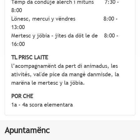
Tëmp da condüje alerch i mituns 7:30 -
8:00
Lönesc, mercui y vëndres 8:00 -
13:00
Mertesc y jöbia - jites da döt le de 8:00 -
16:00
TL PRISC LAITE
l’acompagnamënt da pert di animadus, les
ativités, val'de pice da mangé danmisde, la
marëna le mertesc y la jöbia.
POR CHE
1a - 4a scora elementara
Apuntamënc