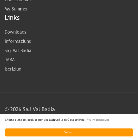
My Summer
Links
Downloads
Informaziuns
Saj Val Badia
JABA
Iscriziun
©
2026 SaJ Val Badia
Chësta plata tól cookies por Ves assiguré la miú esperiënza.
Plü informaziuns
FAQ
Condiziuns y Privacy
Vabun!