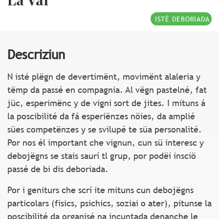
ISTÉ DEBORIADA
Descriziun
N isté plëgn de devertimënt, movimënt alaleria y
tëmp da passé en compagnia. Al vëgn pastelné, fat
jüc, esperimënc y de vigni sort de jites. I mituns á
la poscibilité da fá esperiënzes nöies, da amplié
sües competënzes y se svilupé te süa personalité.
Por nos él important che vignun, cun sü interesc y
debojëgns se stais saurí tl grup, por podëi insciö
passé de bi dis deboriada.
Por i geniturs che scrí ite mituns cun debojëgns
particolars (fisics, psichics, soziai o ater), pitunse la
poscibilité da organisé na incuntada denanche le